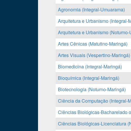
Agronomia (Integral-Umuarama)
Arquitetura e Urbanismo (Integral-
Arquitetura e Urbanismo (Noturno
Artes Cênicas (Matutino-Maringá)
Artes Visuais (Vespertino-Maringá)
Biomedicina (Integral-Maringá)
Bioquímica (Integral-Maringá)
Biotecnologia (Noturno-Maringá)
Ciência da Computação (Integral-M
Ciências Biológicas-Bacharelado ou
Ciências Biológicas-Licenciatura 