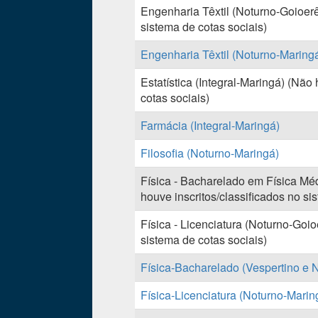
Engenharia Têxtil (Noturno-Goioerê
sistema de cotas sociais)
Engenharia Têxtil (Noturno-Maring
Estatística (Integral-Maringá) (Não
cotas sociais)
Farmácia (Integral-Maringá)
Filosofia (Noturno-Maringá)
Física - Bacharelado em Física Mé
houve inscritos/classificados no si
Física - Licenciatura (Noturno-Goio
sistema de cotas sociais)
Física-Bacharelado (Vespertino e 
Física-Licenciatura (Noturno-Marin